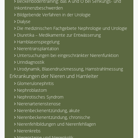
Beckenbodentraining: das A und O bei Senkungs- und
Inkontinenzbeschwerden
Bildgebende Verfahren in der Urologie
Dialyse
Die medizinischen Fachgebiete Nephrologie und Urologie
Diuretika – Medikamente zur Entwässerung
Harnblasenspiegelung
Nierentransplantation
Untersuchungen bei eingeschränkter Nierenfunktion
Urindiagnostik
Urodynamik, Blasendruckmessung, Harnstrahlmessung
Erkrankungen der Nieren und Harnleiter
Glomerulonephritis
Nephroblastom
Nephrotisches Syndrom
Nierenarterienstenose
Nierenbeckenentzündung, akute
Nierenbeckenentzündung, chronische
Nierenfehlbildungen und Nierenfehllagen
Nierenkrebs
Nierensteine und Nierenkolik